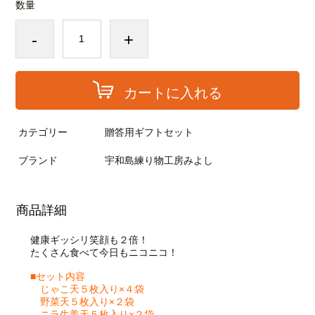
数量
-
+
カートに入れる
カテゴリー
贈答用ギフトセット
ブランド
宇和島練り物工房みよし
商品詳細
健康ギッシリ笑顔も２倍！
たくさん食べて今日もニコニコ！
■セット内容
じゃこ天５枚入り×４袋
野菜天５枚入り×２袋
ニラ生姜天５枚入り×２袋