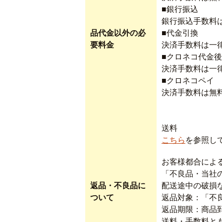
■銀行振込
銀行振込手数料
品代金以外の必
■代金引換
要料金
決済手数料は一律
■クロネコ代金
決済手数料は一律
■クロネコペイ
決済手数料は無
送料
こちら
を参照し
お客様都合によ
「不良品・当社
返品・不良品に
配送途中の破損
ついて
返品対象：「不
返品期限：商品
送料・手数料と