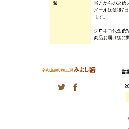
限
当方からの返信
メール送信後7
ます。
クロネコ代金後
商品お届け後に
営
2