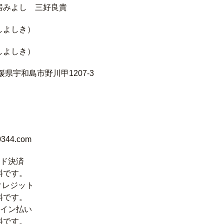
房みよし 三好良貴
しよしき）
しよしき）
愛媛県宇和島市野川甲1207-3
0344.com
ード決済
料です。
/ クレジット
料です。
ライン払い
料です。