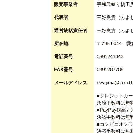
販売事業者
宇和島練り物工
代表者
三好良貴（みよ
運営統括責任者
三好良貴（みよ
所在地
〒798-0044 
電話番号
0895241443
FAX番号
0895287788
メールアドレス
uwajima@jako1
■クレジットカ
決済手数料は無
■PayPay残高 
決済手数料は無
■コンビニオン
決済手数料は無