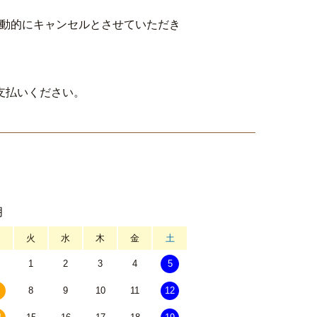
自動的にキャンセルとさせていただき
支払いください。
月
月
火
水
木
金
土
1
2
3
4
5
8
9
10
11
12