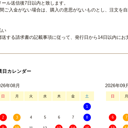
メール送信後7日以内と致します。
日間ご入金がない場合は、購入の意思がないものとし、注文を
払い
郵送する請求書の記載事項に従って、発行日から14日以内にお
業日カレンダー
026年08月
2026年09
日
月
火
水
木
金
土
日
1
2
3
4
5
6
7
8
6
7