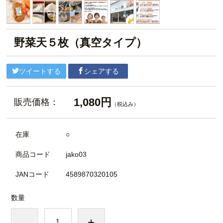
野菜天５枚（真空タイプ）
ツイートする
シェアする
1,080円
販売価格：
（税込み）
在庫
○
商品コード
jako03
JANコード
4589870320105
数量
-
+