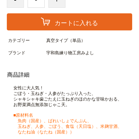
カートに入れる
カテゴリー
真空タイプ（単品）
ブランド
宇和島練り物工房みよし
商品詳細
女性に大人気！
ごぼう・玉ねぎ・人参がたっぷり入った、
シャキシャキ歯ごたえに玉ねぎのほのかな甘味かおる、
お野菜満点無添加じゃこ天。
■原材料名
魚肉（国産）、ばれいしょでんぷん、
玉ねぎ、人参、ごぼう、食塩（天日塩）、米麹甘酒、
なたね油（なたね（国産））