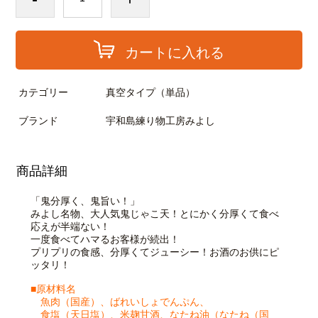
カートに入れる
カテゴリー
真空タイプ（単品）
ブランド
宇和島練り物工房みよし
商品詳細
「鬼分厚く、鬼旨い！」
みよし名物、大人気鬼じゃこ天！とにかく分厚くて食べ
応えが半端ない！
一度食べてハマるお客様が続出！
プリプリの食感、分厚くてジューシー！お酒のお供にピ
ッタリ！
■原材料名
魚肉（国産）、ばれいしょでんぷん、
食塩（天日塩）、米麹甘酒、なたね油（なたね（国