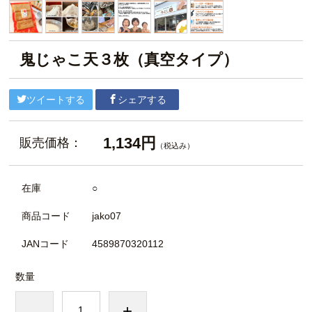
鬼じゃこ天３枚（真空タイプ）
ツイートする
シェアする
1,134円
販売価格：
（税込み）
在庫
○
商品コード
jako07
JANコード
4589870320112
数量
-
+