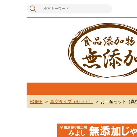
HOME
真空タイプ（セット）
お土産セット（真