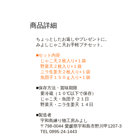
商品詳細
ちょっとしたお返しやプレゼントに。
みよしじゃこ天お手軽プチセット。
■セット内容
じゃこ天２枚入り×１袋
野菜天２枚入り×１袋
ニラ生姜天２枚入り×１袋
魚団子１５０ｇ入り×１袋
■保存方法・賞味期限
要冷蔵（１０℃以下で保存）
じゃこ天・魚団子 ２１日
野菜天・ニラ生姜天 １４日
■製造者
宇和島練り物工房みよし
〒798-0044 愛媛県宇和島市野川甲1207-3
TEL 0895-24-1443